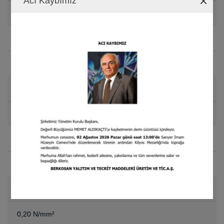
Acı Kaybımız
5000 m £
Su Emme Duyarlılığı
%0,4
Darbe Ses İndirgeme
19-23 dB
Kopma Mukavemeti(Boy)
0,40 N/mm²
Kopma Mukavemeti(En)
0,20 N/mm²