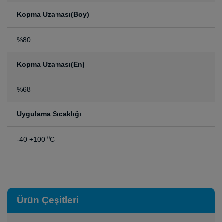
Kopma Uzaması(Boy)
%80
Kopma Uzaması(En)
%68
Uygulama Sıcaklığı
-40 +100
C
0
Ürün Çeşitleri