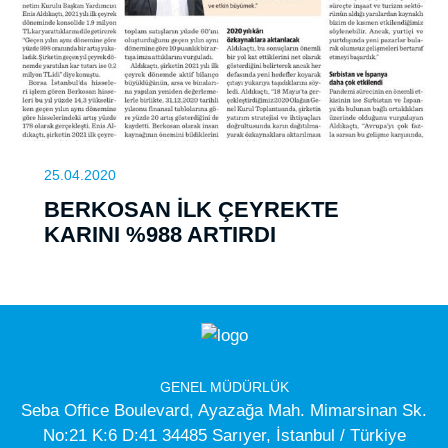
25.04.2020
BERKOSAN İLK ÇEYREKTE
KARINI %988 ARTIRDI
GENEL MÜDÜRLÜK
Seba Office Boulevard, Ayazağa Mah. Mimarsinan Sk.
No:21 K:6 D:41 34485 Sarıyer, İstanbul / Türkiye