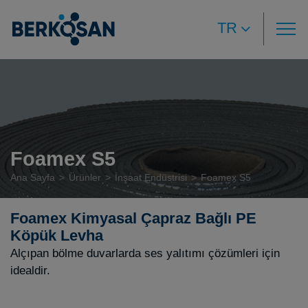
TR
Foamex S5
Ana Sayfa
Ürünler
İnşaat Endüstrisi
Foamex S5
Foamex Kimyasal Çapraz Bağlı PE
Köpük Levha
Alçıpan bölme duvarlarda ses yalıtımı çözümleri için
idealdir.