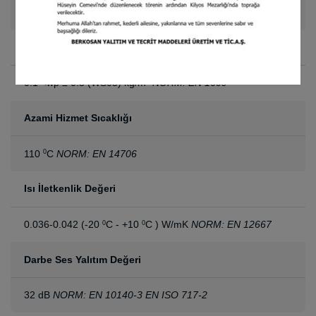
1.60 x 30 m
Su Emme
(28 Günde)
0.1 <wp ≤ 0.5 (WS05) kg/m
NORM: EN 1609
2
Azami Hizmet Sıcaklığı
110
C
NORM: EN 14706
0
Isı İletkenlik Değeri
0.036-0.042 (-20
C - +10
C ) W/mK
NORM: EN 12667
0
0
Darbe Ses Yalıtım Değeri
32 dB
NORM: EN 10140-3 EN ISO 717-2