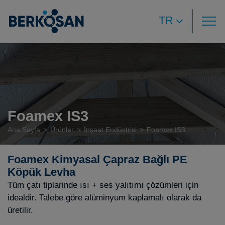
TR
Foamex IS3
Ana Sayfa
Ürünler
İnşaat Endüstrisi
Foamex IS3
Foamex Kimyasal Çapraz Bağlı PE
Köpük Levha
Tüm çatı tiplarinde ısı + ses yalıtımı çözümleri için
idealdir. Talebe göre alüminyum kaplamalı olarak da
üretilir.