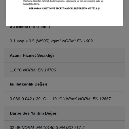
1.60 x 30 m
Su Emme
(28 Günde)
0.1 <wp ≤ 0.5 (WS05) kg/m
NORM: EN 1609
2
Azami Hizmet Sıcaklığı
110
C
NORM: EN 14706
0
Isı İletkenlik Değeri
0.036-0.042 (-20
C - +10
C ) W/mK
NORM: EN 12667
0
0
Darbe Ses Yalıtım Değeri
32 dB
NORM: EN 10140-3 EN ISO 717-2