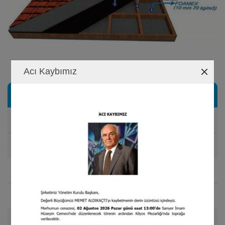
Acı Kaybımız
Teknik Özellikleri
Yoğunluk
70 kg/m
NORM: EN 1602
3
Kalınlık
10 mm
NORM: EN 823
Rulo Ebatı