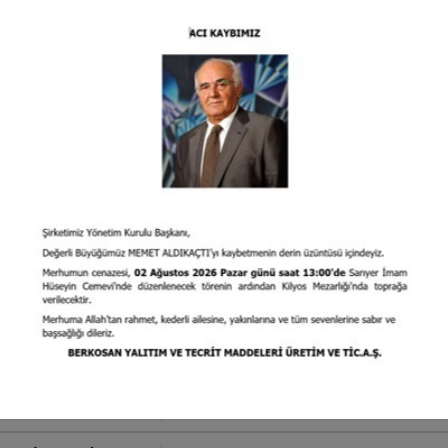
paredes de ladrillo y hormigón celular.
m 90 kg/m3
ex S8
Solución ideal para el aislamiento acústico en
paredes y suelos.
0 kg/m3
ex I1
Ideal para el aislamiento térmico en sistemas
por suelo radiante.
 kg/m3 Aluminum Coated
ex I2
Ideal para el aislamiento térmico en calefacci
radiante.
 kg/m3 Perforated
Ideal para soluciones de aislamiento acústic
ex IS2
de calefacción por suelo radiante. Revestimie
 kg/m3
opcional.
Ideal para soluciones de aislamiento térmico 
ex IS3
todo tipo de cubiertas. Se puede fabricar con
0 kg/m3
de aluminio.