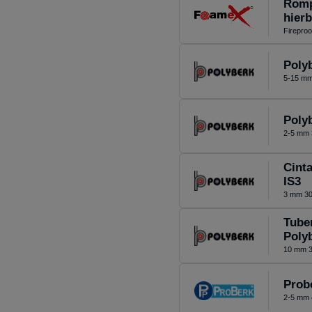
Romp
hier
Fireproo
Polyb
5-15 mm
Poly
2-5 mm 
Cinta
IS3
3 mm 30
Tuber
Poly
10 mm 3
Prob
2-5 mm 