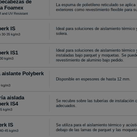
ecabezas de
La espuma de polietileno reticulado se aplica 
ba Foamex
exteriores como revestimiento flexible para s
f and UV Resistant
erk IS
Ideal para soluciones de aislamiento térmico 
solera.
 30-35 kg/m3
Ideal para soluciones de aislamiento térmico 
berk IS1
instaladas bajo parquet y moquetas. Se puede
30 kg/m3
revestimiento de aluminio bajo pedido.
 aislante Polyberk
Disponible en espesores de hasta 12 mm.
 kg/m3
ía aislada
Se recubre sobre las tuberías de instalación 
berk IS4
adecuados.
5 kg/m3
erk IS
Se utiliza para el aislamiento térmico y acúst
debajo de las lamas de parquet y las moquet
40-45 kg/m3