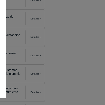
Detalles
 juntas de
Detalles
 de calefacción
Detalles
ón por suelo
Detalles
o en sistemas
nto de aluminio
Detalles
y acústico en
 revestimiento
Detalles