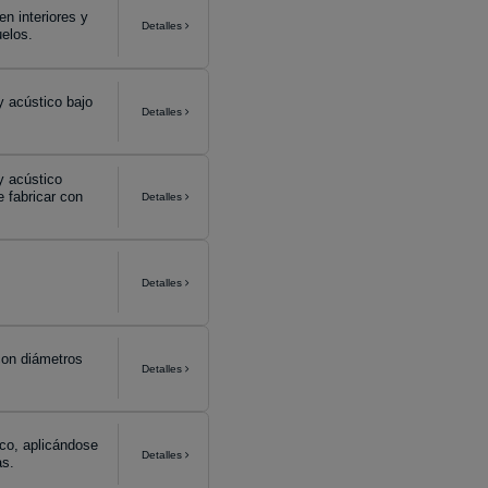
en interiores y
Detalles
uelos.
y acústico bajo
Detalles
y acústico
 fabricar con
Detalles
Detalles
con diámetros
Detalles
ico, aplicándose
Detalles
as.