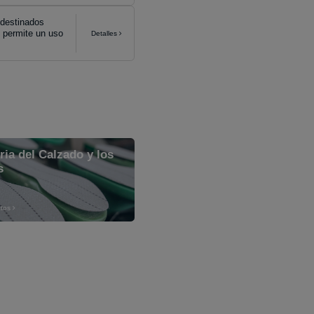
 destinados
y permite un uso
Detalles
ria del Calzado y los
s
tos