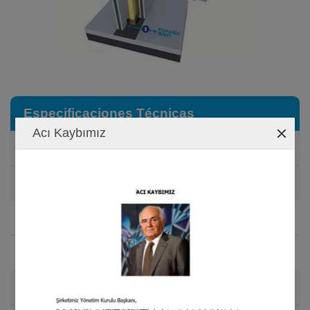
Especificaciones Técnicas
Acı Kaybımız
Densidad
90 kg/m
NORM: EN 1602
3
Espesor
10 mm
NORM: EN 823
Tamaño del Rollo