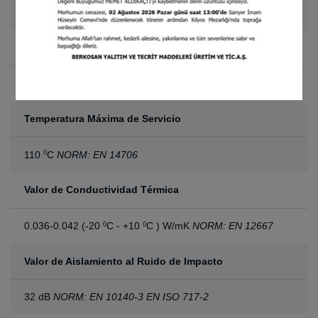
1.60 x 30 m
Absorción de Agua
(en 28 días)
0.1 <wp ≤ 0.5 (WS05) kg/m
NORM: EN 1609
2
Temperatura Máxima de Servicio
110
C
NORM: EN 14706
0
Valor de Conductividad Térmica
0.036-0.042 (-20
C - +10
C ) W/mK
NORM: EN 12667
0
0
Valor de Aislamiento al Ruido de Impacto
32 dB
NORM: EN 10140-3 EN ISO 717-2