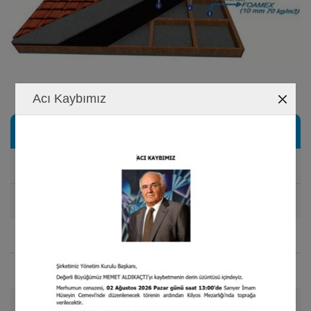
Acı Kaybımız
Especificaciones Técnicas
Densidad
70 kg/m
NORMA: EN 1602
3
Espesor
10 mm
NORMA: EN 823
Tamaño del Rollo