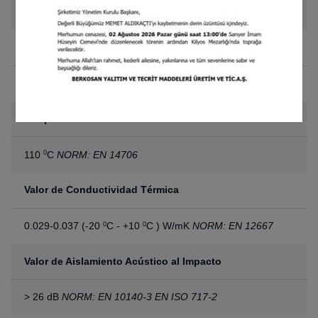
1.60 x 50 m
Absorción de agua
(28 días)
0.1 <wp ≤ 0.5 (WS05) kg/m
NORM: EN 1609
2
Temperatura máxima de servicio
110
C
NORM: EN 14706
0
Valor de Conductividad Térmica
0.029-0.037 (-20
C - +10
C ) W/mK
NORM: EN 12667
0
0
Valor de Aislamiento Acústico al Impacto
> 26 dB
NORM: EN 10140-3 EN ISO 717-2