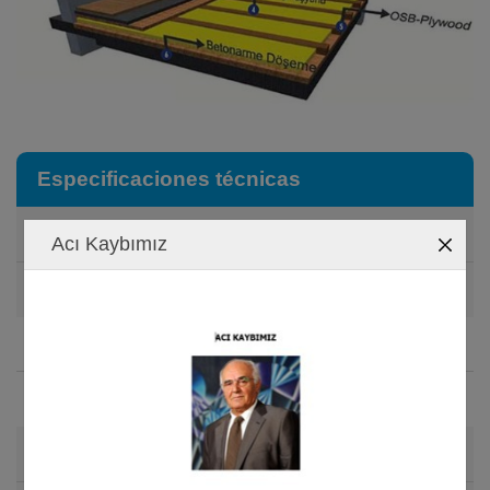
Especificaciones técnicas
Densidad
Acı Kaybımız
30-50 kg/m
NORM: EN 1602
3
Espesor
3-5 mm
NORM: EN 823
Tamaño del rollo